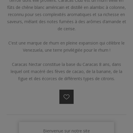
terroir dont elle provient. Caracas Club est un rhum vieilli en
fûts de chêne blanc américain et distillé en alambic à colonne,
reconnu pour ses complexités aromatiques et sa richesse en
saveurs, mêlant des notes fumées à des arômes d’amande et
de cerise.
C’est une marque de rhum en pleine expansion qui célèbre le
Venezuela, une terre privilégiée pour le rhum !
Caracas Nectar constitue la base du Caracas 8 ans, dans
lequel ont macéré des fèves de cacao, de la banane, de la
figue et des écorces de différents types de citrons.
€49,00
Bienvenue sur notre site