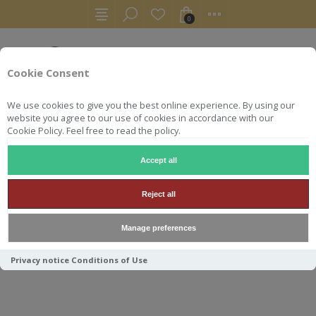
0
Cookie Consent
We use cookies to give you the best online experience. By using our
website you agree to our use of cookies in accordance with our
Cookie Policy. Feel free to read the policy.
Accept all
RHUMS
CARACAS NECTAR COFFRET + 2 VERRES
Reject all
CARACAS NECTAR COFFRET +
Manage preferences
2 VERRES
Privacy notice
Conditions of Use