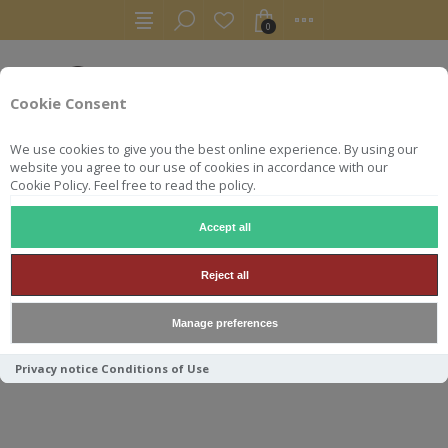
0
Cookie Consent
We use cookies to give you the best online experience. By using our
website you agree to our use of cookies in accordance with our
Cookie Policy. Feel free to read the policy.
Accept all
RHUMS
BRISTOL 70 CL 43° RESERVE RUM OF HAITI 2003
Reject all
BRISTOL 70 CL 43° RESERVE
Manage preferences
RUM OF HAITI 2003
Privacy notice
Conditions of Use