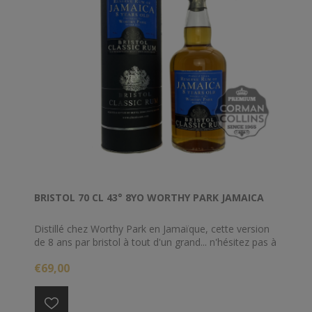
BRISTOL 70 CL 43° 8YO WORTHY PARK JAMAICA
Distillé chez Worthy Park en Jamaïque, cette version
de 8 ans par bristol à tout d'un grand... n'hésitez pas à
le placer à l'aveugle à une de vos soirée dégustation,
€69,00
vos convives seront surpris par la grande qualité de
ce rhum !