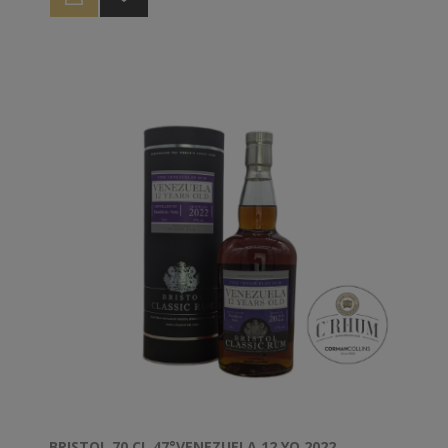
BRISTOL 70 CL 47°VENEZUELA 12 YO 2022