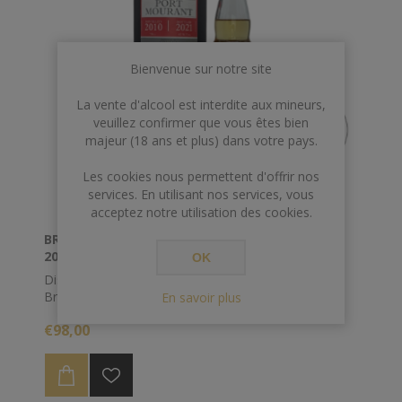
Bienvenue sur notre site
La vente d'alcool est interdite aux mineurs,
veuillez confirmer que vous êtes bien
majeur (18 ans et plus) dans votre pays.
Les cookies nous permettent d'offrir nos
services. En utilisant nos services, vous
acceptez notre utilisation des cookies.
BRISTOL 70 CL 45° PORT MOURANT GUYANA
2010/2021
OK
Distillé en 2010 et mis en bouteille en 2021 par
Bristol, ce Port Mourant réduit à 45% est l'exemple
En savoir plus
classique de ce qu'un Port Mourant vieilli en Europe
€98,00
peut vous offrir.