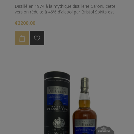
Distillé en 1974 à la mythique distillerie Caroni, cette
version réduite à 46% d'alcool par Bristol Spirits est
une occasion unique de déguster une version tout en
€2200,00
élégance de ce qu'est Caroni.
Un must Have !