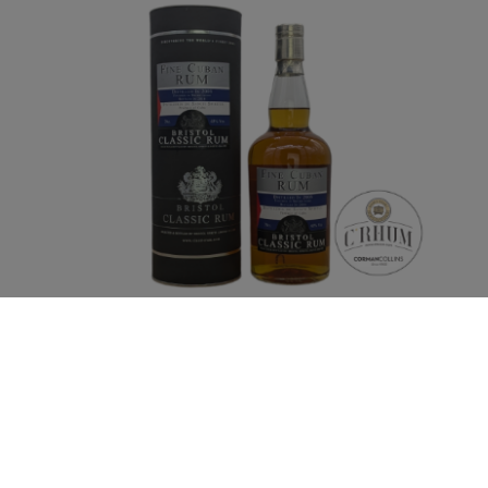
BRISTOL CUBAN 70 CL 43° 2003/2016 SHERRY
FINISH
Distillé chez Sancti Spiritus en 2003, ce rhum cubain a
vieilli en ex fût de bourbon et a terminé sa vie en ex
fin de Sherry.
€121,00