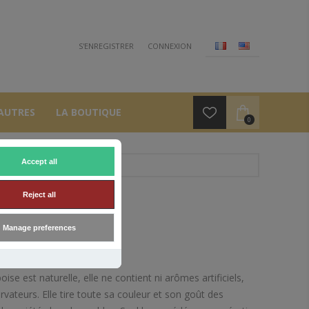
S'ENREGISTRER
CONNEXION
AUTRES
LA BOUTIQUE
0
Accept all
°
Reject all
 20°
Manage preferences
ise est naturelle, elle ne contient ni arômes artificiels,
vateurs. Elle tire toute sa couleur et son goût des