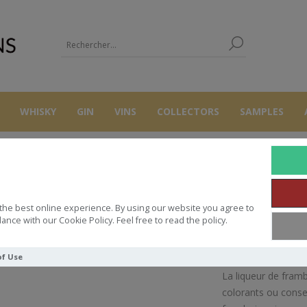
WHISKY
GIN
VINS
COLLECTORS
SAMPLES
AUTRES
LIQUEURS
BRANA LIQUEUR DE FRAMBOISE 50CL 20
the best online experience. By using our website you agree to
NA LIQUEUR DE FRAMBOISE 50CL
ance with our Cookie Policy. Feel free to read the policy.
of Use
La liqueur de frambo
colorants ou conser