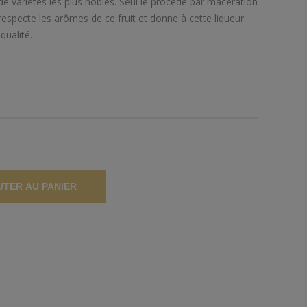
e variétés les plus nobles. Seul le procédé par macération
respecte les arômes de ce fruit et donne à cette liqueur
qualité.
UTER AU PANIER