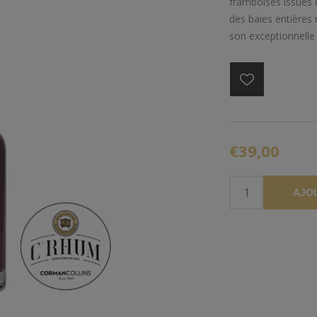
framboises issues d
des baies entières 
son exceptionnelle 
€39,00
AJO