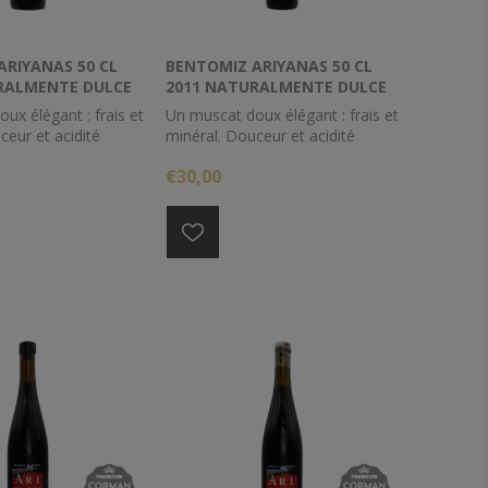
ARIYANAS 50 CL
BENTOMIZ ARIYANAS 50 CL
RALMENTE DULCE
2011 NATURALMENTE DULCE
ux élégant : frais et
Un muscat doux élégant : frais et
ceur et acidité
minéral. Douceur et acidité
équilibrées. A servir
parfaitement équilibrées. A servir
€30,00
 ou pour accompagner
à l'apéritif ou pour accompagner
 fruités de
des desserts fruités de
u d'orange,
mandarine ou d'orange,
 pêche, de fruit de la
d'abricot, de pêche, de fruit de la
'ananas.
passion ou d'ananas.
008
Millésime 2011