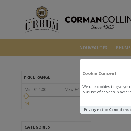
NOUVEAUTÉS
RHUMS
Cookie Consent
PRICE RANGE
We use cookies to give you 
Min:
€14,00
Max:
€44,00
our use of cookies in accord
14
44
Privacy notice
Conditions 
CATÉGORIES