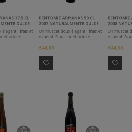
YANAS 37.5 CL
BENTOMIZ ARIYANAS 50 CL
BENTOMIZ 
LMENTE DULCE
2007 NATURALMENTE DULCE
2008 NATU
élégant : frais et
Un muscat doux élégant : frais et
Un muscat do
r et acidité
minéral. Douceur et acidité
minéral. Dou
ilibrées. A servir
parfaitement équilibrées. A servir
parfaitement 
€44,00
€44,00
 pour accompagner
à l'apéritif ou pour accompagner
à l'apéritif
uités de
des desserts fruités de
des desserts
'orange,
mandarine ou d'orange,
mandarine o
che, de fruit de la
d'abricot, de pêche, de fruit de la
d'abricot, de
anas.
passion ou d'ananas.
passion ou d
Millésime 2007
Millésime 2