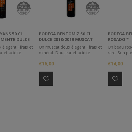
YANS 50 CL
BODEGA BENTOMIZ 50 CL
BODEGA BE
LMENTE DULCE
DULCE 2018/2019 MUSCAT
ROSADO *
élégant : frais et
Un muscat doux élégant : frais et
Un beau ros
r et acidité
minéral. Douceur et acidité
rare. Son pa
ilibrées. A servir
parfaitement équilibrées. A servir
fleurs rich
€16,00
€14,00
 pour accompagner
à l'apéritif ou pour accompagner
comme la fle
uités de
des desserts fruités de
rose, et les 
'orange,
mandarine ou d'orange,
bouche, il es
che, de fruit de la
d'abricot, de pêche, de fruit de la
délicatement
anas.
passion ou d'ananas.
finale minéra