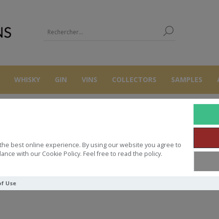
WHISKY
GIN
VINS
COLLECTORS
SAMPLES
BODEGAS BENT
the best online experience. By using our website you agree to
ance with our Cookie Policy. Feel free to read the policy.
of Use