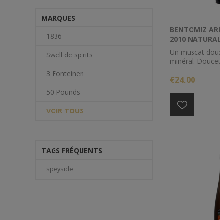
MARQUES
BENTOMIZ ARI
1836
2010 NATURA
Un muscat doux 
Swell de spirits
minéral. Douceu
parfaitement équ
3 Fonteinen
€24,00
à l'apéritif ou
des desserts fr
50 Pounds
mandarine ou d
d'abricot, de pê
VOIR TOUS
passion ou d'an
Millésime 2010
TAGS FRÉQUENTS
speyside