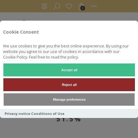
0
Cookie Consent
We use cookies to give you the best online experience. By using our
website you agree to our use of cookies in accordance with our
Cookie Policy. Feel free to read the policy.
Accept all
AUTRES
BOURBONS
BLANTON S GOLD 70 CL - 51.5%
Reject all
Manage preferences
BLANTON S GOLD 70 CL -
Privacy notice
Conditions of Use
51.5%