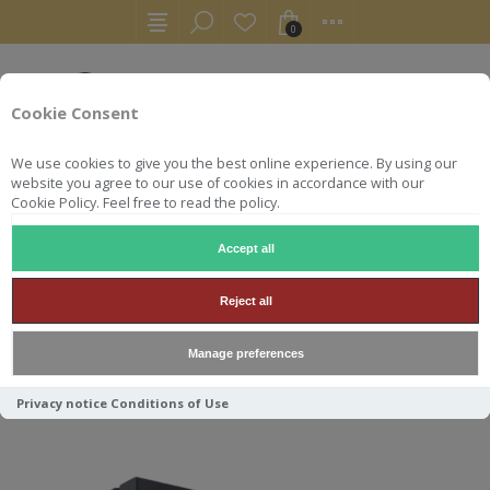
0
Cookie Consent
We use cookies to give you the best online experience. By using our
website you agree to our use of cookies in accordance with our
Cookie Policy. Feel free to read the policy.
Accept all
RHUMS
BIELLE CARAFE 2004 47.8° 1/250 BTLS
Reject all
BIELLE CARAFE 2004 47.8°
Manage preferences
1/250 BTLS
Privacy notice
Conditions of Use