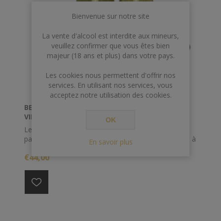
Bienvenue sur notre site
La vente d'alcool est interdite aux mineurs,
veuillez confirmer que vous êtes bien
majeur (18 ans et plus) dans votre pays.
Les cookies nous permettent d'offrir nos
services. En utilisant nos services, vous
acceptez notre utilisation des cookies.
BENRINNES 70CL 43°12 ANS 2008 SIGNATORY
VINTAGE
OK
Les whiskies de la gamme 43% sont embouteillés à
partir de petits lots de fûts, sans coloration et filtrés à
En savoir plus
froid. Ils sont les fidèles représentants du style de la
€44,00
distillerie figurant sur l'étiquette et possèdent des
profils accessibles, peu marqués par leur
vieillissement en fûts.