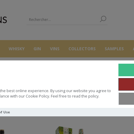
WHISKY
GIN
VINS
COLLECTORS
SAMPLES
BEENLEIGH
the best online experience. By using our website you agree to
ance with our Cookie Policy. Feel free to read the policy.
Trier par
of Use