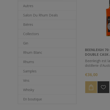
Autres
Salon Du Rhum Deals
Bières
Collectors
Gin
BEENLEIGH 70 
Rhum Blanc
DOUBLE CASK
Beenleigh est l
Rhums
distillerie d'Aust
produit du Quee
Samples
€36,00
avec de la méla
sucre de Rocky 
Vins
de la distillerie
d'ex fût de Sher
Whisky
bourbon, cette 
a été récompen
En boutique
fois.