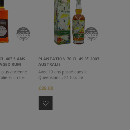
CL 40° 5 ANS
PLANTATION 70 CL 49.3° 2007
 AGED RUM
AUSTRALIE
a plus ancienne
Avec 13 ans passé dans le
ralie et un fier
Queensland , 21 fûts de
nsland. Fabriqué
Beenleigh 2007 ont été rapatriés
€89,00
sse du moulin à
en France où ils ont continué à
Point (à 15 km
viellir dans des ex fûts de
). Mis en fût dans
cognac. L'assemblage titre 49.3ù
ry et ensuite de
d'alcool.
version de 5 ans
sé de multiples