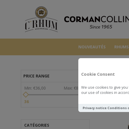
NOUVEAUTÉS
RHUMS
Cookie Consent
PRICE RANGE
We use cookies to give you 
Min:
€36,00
Max:
€89,00
our use of cookies in accord
Voir comme
36
89
Privacy notice
Conditions 
CATÉGORIES