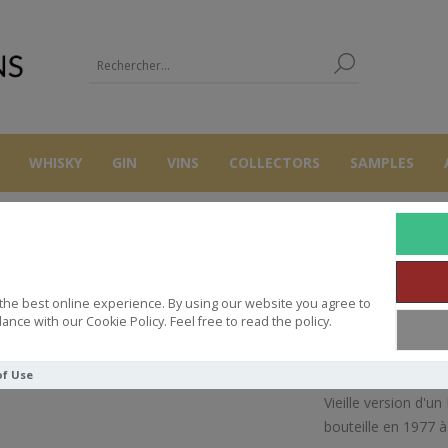
WHISKY
GIN
VINS
COLLECTORS
SAMPLES
WHISKY
BALVENIE GLENLIVET 1965-1977 12Y 75CL 45.7°
the best online experience. By using our website you agree to
IE GLENLIVET 1965-1977 12Y 75C
ance with our Cookie Policy. Feel free to read the policy.
of Use
Vieille version d'u
bouteille en 1977 