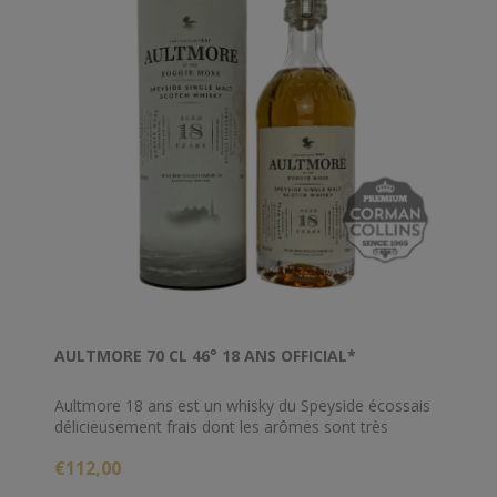
AULTMORE 70 CL 46° 18 ANS OFFICIAL*
Aultmore 18 ans est un whisky du Speyside écossais
délicieusement frais dont les arômes sont très
étroitement liés. Sa texture est remarquable et
€112,00
voluptueuse.