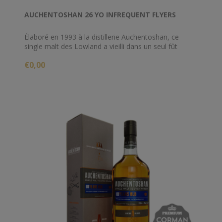
AUCHENTOSHAN 26 YO INFREQUENT FLYERS
Élaboré en 1993 à la distillerie Auchentoshan, ce
single malt des Lowland a vieilli dans un seul fût
pendant 26 ans, avant d'être embouteillé par
€0,00
l'embouteilleur indépendant Alistair Walker Whiskey
Company dans le cadre de sa série Infrequent Flyers.