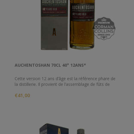
AUCHENTOSHAN 70CL 40° 12ANS*
Cette version 12 ans d’âge est la référence phare de
la distillerie. Il provient de l’assemblage de fûts de
bourbon et de fûts de sherry. Cette version dévoile
€41,00
tour à tour des notes de bois précieux et de fleurs
capiteuses.