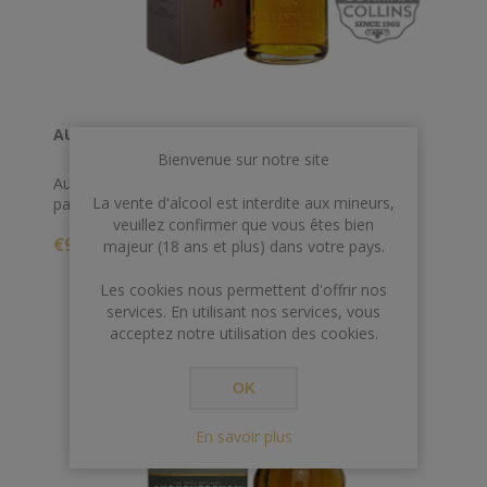
AUCHENTOSHAN 70 CL 43° 18 ANS OB
Bienvenue sur notre site
Auchentoshan 18 ans est un single malt élaboré à
La vente d'alcool est interdite aux mineurs,
partir d'orge maltée, qui est légèrement chauffée.
veuillez confirmer que vous êtes bien
L'orge est ensuite broyée et purifiée avant d'être
€97,00
fermentée dans des cuves en bois en pin de l'Oregon.
majeur (18 ans et plus) dans votre pays.
Les cuves en bois conservent une partie de la chaleur
produite pendant la fermentation.
Les cookies nous permettent d'offrir nos
services. En utilisant nos services, vous
acceptez notre utilisation des cookies.
OK
En savoir plus