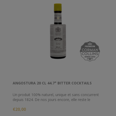
ANGOSTURA 20 CL 44.7° BITTER COCKTAILS
Un produit 100% naturel, unique et sans concurrent
depuis 1824. De nos jours encore, elle reste le
complément aromatique indispensable de nombre de
€20,00
cocktails et de recettes de cuisine.