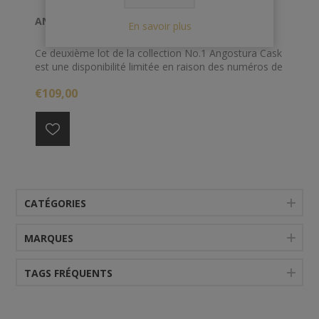
ANGOSTURA 70 CL 40° 16YO N°1
En savoir plus
Ce deuxième lot de la collection No.1 Angostura Cask
est une disponibilité limitée en raison des numéros de
lots courts. C'est une sortie avec environ seulement
€109,00
15 000 produits. Il possède un goût de noisette avec
de subtiles notes florales et de fruits secs.
CATÉGORIES
MARQUES
TAGS FRÉQUENTS