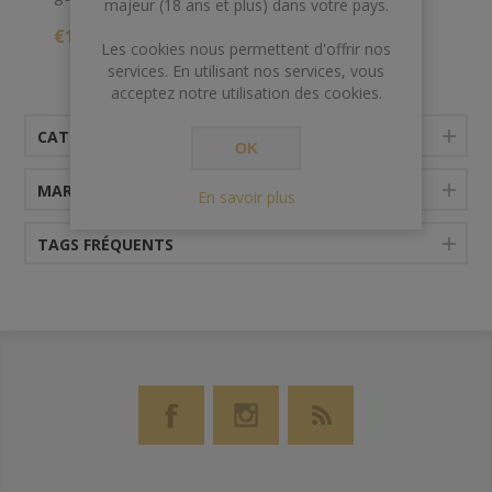
majeur (18 ans et plus) dans votre pays.
séduit par sa concentration et son ampleur, le fruit se
€17,00
montre pur, charnu et intense, agrémenté d'un joli
Les cookies nous permettent d'offrir nos
registre épicé.
services. En utilisant nos services, vous
acceptez notre utilisation des cookies.
CATÉGORIES
OK
MARQUES
En savoir plus
TAGS FRÉQUENTS