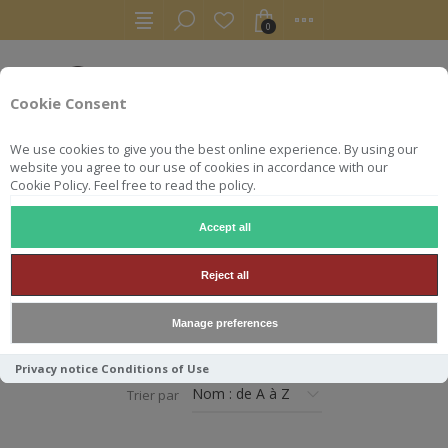
0
Cookie Consent
We use cookies to give you the best online experience. By using our
website you agree to our use of cookies in accordance with our
Cookie Policy. Feel free to read the policy.
Accept all
ACCUEIL
VINS
ALSACE
Reject all
ALSACE
Manage preferences
Privacy notice
Conditions of Use
Trier par