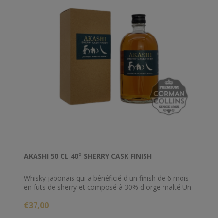
AKASHI 50 CL 40° SHERRY CASK FINISH
Whisky japonais qui a bénéficié d un finish de 6 mois
en futs de sherry et composé à 30% d orge malté Un
bel assemblage typiquement japonais Elevage dans
€37,00
des fûts de chêne américain Produit artisanal fabriqué
de générations en générations