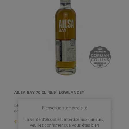
AILSA BAY 70 CL 48.9° LOWLANDS*
Le whisky d'Ailsa Bay a fait l'objet d'une refonte
Bienvenue sur notre site
depuis sa première sortie - à la fois dans la bouteille
et dans le whisky lui-même ! Pour la version 1.2, le
La vente d'alcool est interdite aux mineurs,
€75,00
single malt fumé fabriqué sur le même site que Girvan
veuillez confirmer que vous êtes bien
est désormais plus fumé qu'avant, ainsi que plus