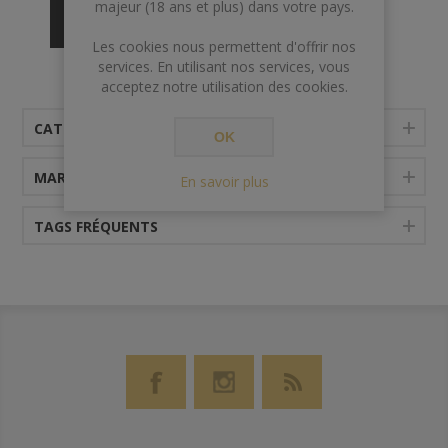
majeur (18 ans et plus) dans votre pays.
sucré que sa précédente itération. C'est une
expression bien équilibrée et intrigante des Lowlands.
Les cookies nous permettent d'offrir nos
services. En utilisant nos services, vous
acceptez notre utilisation des cookies.
CATÉGORIES
OK
MARQUES
En savoir plus
TAGS FRÉQUENTS