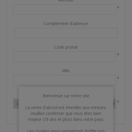
*
Complément d'adresse:
Code postal:
*
Ville:
*
Pays:
Bienvenue sur notre site
*
La vente d'alcool est interdite aux mineurs,
veuillez confirmer que vous êtes bien
majeur (18 ans et plus) dans votre pays.
Les cookies nous permettent d'offrir nos