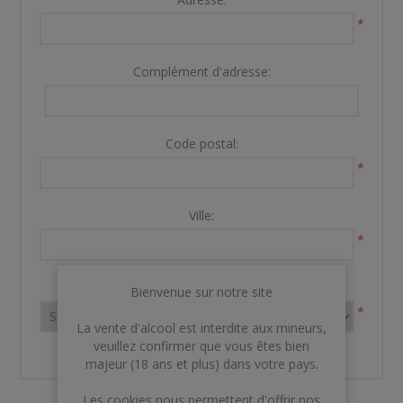
*
Complément d'adresse:
Code postal:
*
Ville:
*
Pays:
Bienvenue sur notre site
*
La vente d'alcool est interdite aux mineurs,
veuillez confirmer que vous êtes bien
majeur (18 ans et plus) dans votre pays.
Les cookies nous permettent d'offrir nos