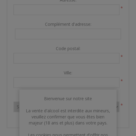
*
Complément d'adresse:
Code postal:
*
Ville:
*
Pays:
Bienvenue sur notre site
*
La vente d'alcool est interdite aux mineurs,
veuillez confirmer que vous êtes bien
majeur (18 ans et plus) dans votre pays.
Les cookies nous permettent d'offrir nos