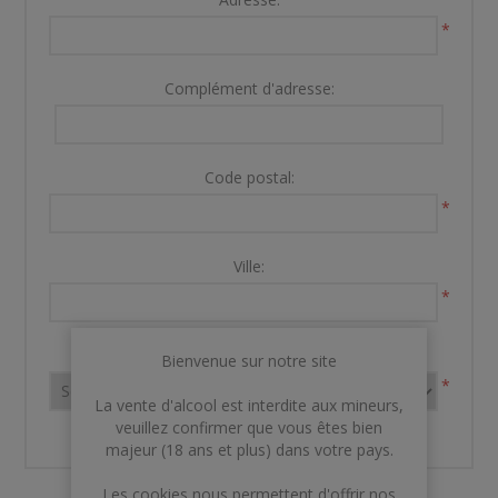
*
Complément d'adresse:
Code postal:
*
Ville:
*
Pays:
Bienvenue sur notre site
*
La vente d'alcool est interdite aux mineurs,
veuillez confirmer que vous êtes bien
majeur (18 ans et plus) dans votre pays.
Les cookies nous permettent d'offrir nos