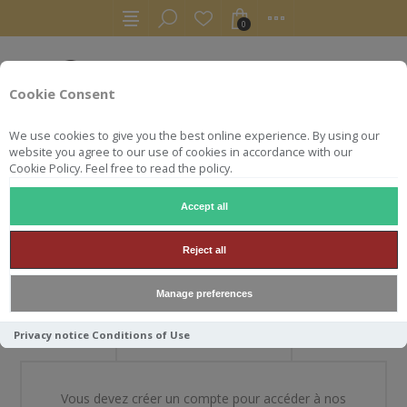
0
Cookie Consent
We use cookies to give you the best online experience. By using our
website you agree to our use of cookies in accordance with our
Cookie Policy. Feel free to read the policy.
Accept all
BIENVENUE DANS NOTRE
Reject all
BOUTIQUE
Manage preferences
Privacy notice
Conditions of Use
NOUVEAU CLIENT
Vous devez créer un compte pour accéder à nos