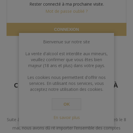
Rester connecté à ma prochaine visite.
Mot de passe oublié ?
CONNEXION
Bienvenue sur notre site
La vente d'alcool est interdite aux mineurs,
veuillez confirmer que vous êtes bien
majeur (18 ans et plus) dans votre pays.
AVERTISSEMENT AUX
Les cookies nous permettent d'offrir nos
CLIENTS POSSÉDANT DÉJÀ
services. En utilisant nos services, vous
acceptez notre utilisation des cookies.
UN COMPTE
OK
Chers Clients,
En savoir plus
Suite à un incident lors de la mise à jour de notre site web le 8
mai, nous avons dû ré importer l’ensemble des comptes